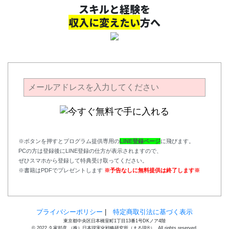
スキルと経験を
収入に変えたい
方へ
※ボタンを押すとプログラム提供専用の
LINE登録ページ
に飛びます。
PCの方は登録後にLINE登録の仕方が表示されますので、
ぜひスマホから登録して特典受け取ってください。
※書籍はPDFでプレゼントします
※予告なしに無料提供は終了します※
プライバシーポリシー
|
特定商取引法に基づく表示
東京都中央区日本橋室町1丁目13番1号DKノア4階
© 2022 久家邦彦 （株）日本現実化戦略研究所（まる現®）. All rights reserved.