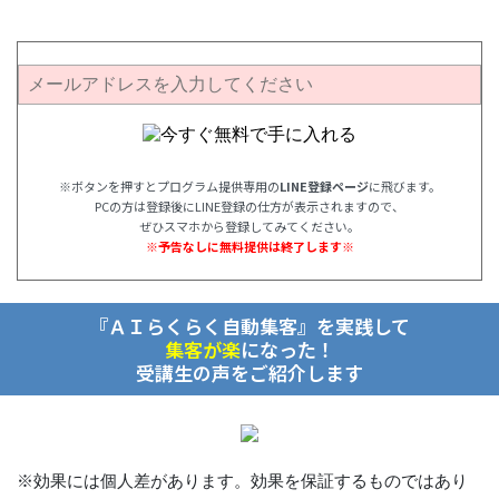
※ボタンを押すとプログラム提供専用の
LINE登録ページ
に飛びます。
PCの方は登録後にLINE登録の仕方が表示されますので、
ぜひスマホから登録してみてください。
※予告なしに無料提供は終了します※
『ＡＩらくらく自動集客』を実践して
集客が楽
になった！
受講生の声をご紹介します
※効果には個人差があります。効果を保証するものではあり