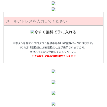
※ボタンを押すとプログラム提供専用の
LINE登録ページ
に飛びます。
PCの方は登録後にLINE登録の仕方が表示されますので、
ぜひスマホから登録してみてください。
※予告なしに無料提供は終了します※