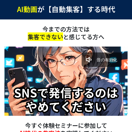
AI動画
が【自動集客】する時代
今までの方法では
集客できない
と感じてる方へ
音の有効化
Playback
Rate
今すぐ体験セミナーに参加して